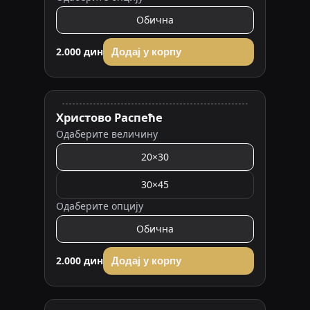
Обична
2.000 дин
Додај у корпу
Христово Распеће
Одаберите величину
20×30
30×45
Одаберите опцију
Обична
2.000 дин
Додај у корпу