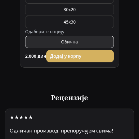
30x20
45x30
Одаберите опцију
Обична
2.000 дин
Додај у корпу
Рецензије
★★★★★
Одличан производ, препоручујем свима!