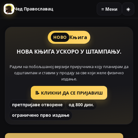
Чед Православац
≡ Мени
☀️
Књига
НОВО
НОВА КЊИГА УСКОРО У ШТАМПАЊУ.
Радим на побољшаној верзији приручника коју планирам да
одштампам и ставим у продају за све који желе физичко
издање.
📝 КЛИКНИ ДА СЕ ПРИЈАВИШ
претпријаве отворене
од 800 дин.
ограничено прво издање