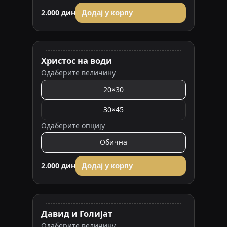
2.000 дин
Додај у корпу
Христос на води
Одаберите величину
20×30
30×45
Одаберите опцију
Обична
2.000 дин
Додај у корпу
Давид и Голијат
Одаберите величину