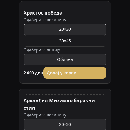
Христос победа
Одаберите величину
20×30
30×45
Одаберите опцију
Обична
2.000 дин
Додај у корпу
Арханђел Михаило барокни
стил
Одаберите величину
20×30