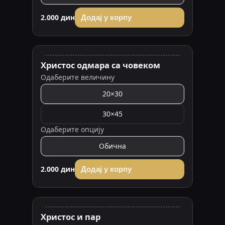
2.000 дин
Додај у корпу
Христос одмара са човеком
Одаберите величину
20×30
30×45
Одаберите опцију
Обична
2.000 дин
Додај у корпу
Христос и пар