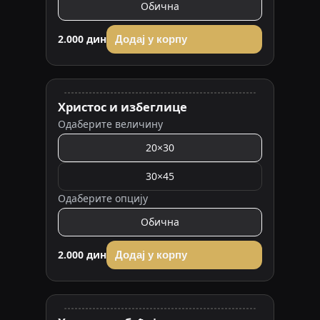
Обична
2.000 дин
Додај у корпу
Христос и избеглице
Одаберите величину
20×30
30×45
Одаберите опцију
Обична
2.000 дин
Додај у корпу