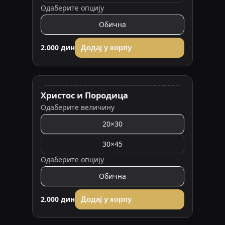
Одаберите опцију
Обична
2.000 дин
Додај у корпу
Христос и Породица
Одаберите величину
20×30
30×45
Одаберите опцију
Обична
2.000 дин
Додај у корпу