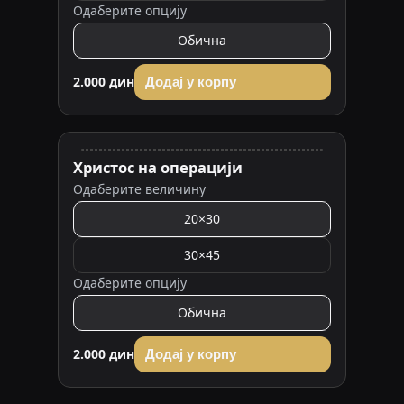
Одаберите опцију
Обична
2.000 дин
Додај у корпу
Христос на операцији
Одаберите величину
20×30
30×45
Одаберите опцију
Обична
2.000 дин
Додај у корпу