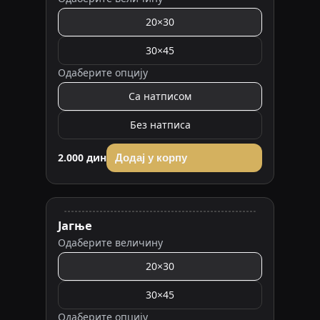
20×30
30×45
Одаберите опцију
Са натписом
Без натписа
2.000 дин
Додај у корпу
Јагње
Одаберите величину
20×30
30×45
Одаберите опцију