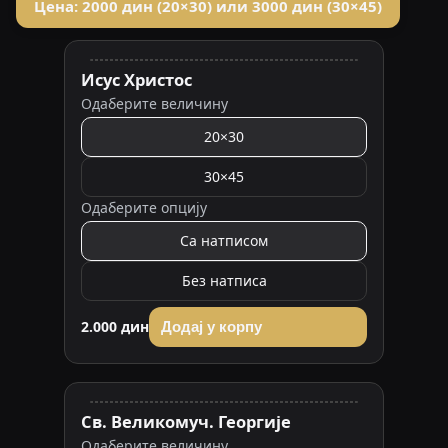
Цена: 2000 дин (20×30) или 3000 дин (30×45)
Исус Христос
Одаберите величину
20×30
30×45
Одаберите опцију
Са натписом
Без натписа
2.000 дин
Додај у корпу
Св. Великомуч. Георгије
Одаберите величину