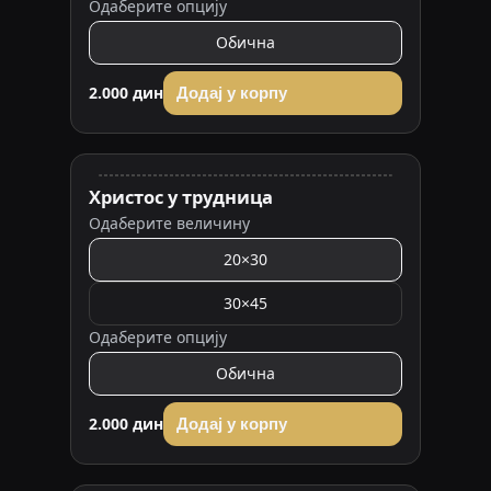
Одаберите опцију
Обична
2.000 дин
Додај у корпу
Христос у трудница
Одаберите величину
20×30
30×45
Одаберите опцију
Обична
2.000 дин
Додај у корпу