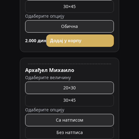
30×45
Одаберите опцију
Обична
2.000 дин
Додај у корпу
Архађел Михаило
Одаберите величину
20×30
30×45
Одаберите опцију
Са натписом
Без натписа