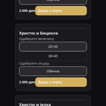
2.000 дин
Додај у корпу
Христос и бицикла
Одаберите величину
20×30
30×45
Одаберите опцију
Обична
2.000 дин
Додај у корпу
Христос и јелка