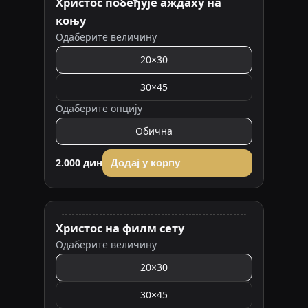
Христос побеђује аждаху на
коњу
Одаберите величину
20×30
30×45
Одаберите опцију
Обична
2.000 дин
Додај у корпу
Христос на филм сету
Одаберите величину
20×30
30×45